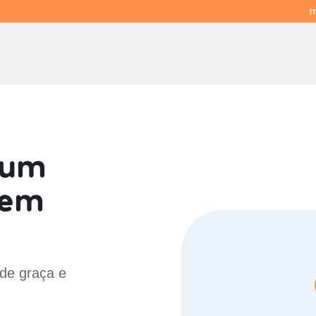
m
 um
em
 de graça e