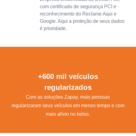
com certificado de segurança PCI e
reconhecimento do Reclame Aqui e
Google. Aqui a proteção de seus dados
é prioridade.
+600 mil veículos
regularizados
Com as soluções Zapay, mais pessoas
regularizaram seus veículos em menos tempo e com
mais alívio no bolso.