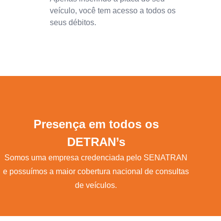
veículo, você tem acesso a todos os
seus débitos.
Presença em todos os
DETRAN’s
Somos uma empresa credenciada pelo SENATRAN
e possuímos a maior cobertura nacional de consultas
de veículos.