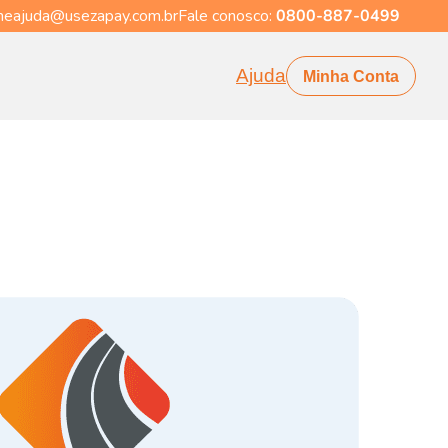
eajuda@usezapay.com.br
Fale conosco:
0800-887-0499
Ajuda
Minha Conta