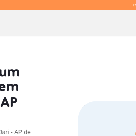
m
 um
em
 AP
Jari - AP de