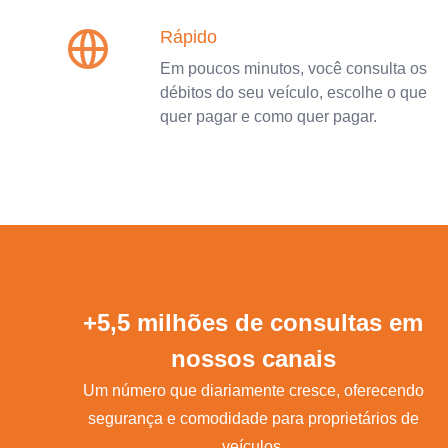
Rápido
Em poucos minutos, você consulta os
débitos do seu veículo, escolhe o que
quer pagar e como quer pagar.
+5,5 milhões de consultas em
nossos canais
Um número que diariamente cresce, oferecendo
segurança e comodidade para proprietários de
veículos.