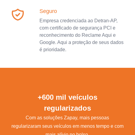
Seguro
Empresa credenciada ao Detran-AP,
com certificado de segurança PCI e
reconhecimento do Reclame Aqui e
Google. Aqui a proteção de seus dados
é prioridade.
+600 mil veículos
regularizados
Com as soluções Zapay, mais pessoas
regularizaram seus veículos em menos tempo e com
mais alívio no bolso.