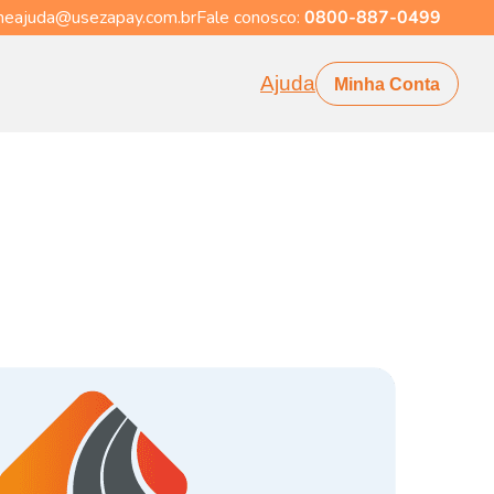
eajuda@usezapay.com.br
Fale conosco:
0800-887-0499
Ajuda
Minha Conta