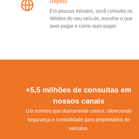
Rápido
Em poucos minutos, você consulta os
débitos do seu veículo, escolhe o que
quer pagar e como quer pagar.
+5,5 milhões de consultas em
nossos canais
Um número que diariamente cresce, oferecendo
segurança e comodidade para proprietários de
veículos.