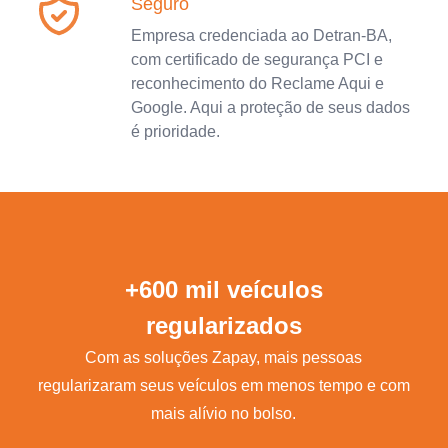
Seguro
Empresa credenciada ao Detran-BA,
com certificado de segurança PCI e
reconhecimento do Reclame Aqui e
Google. Aqui a proteção de seus dados
é prioridade.
+600 mil veículos
regularizados
Com as soluções Zapay, mais pessoas
regularizaram seus veículos em menos tempo e com
mais alívio no bolso.