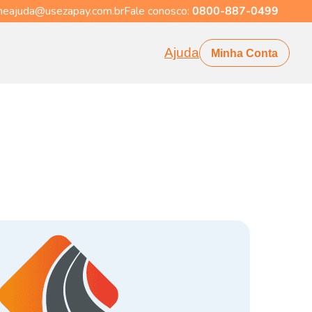
eajuda@usezapay.com.br
Fale conosco:
0800-887-0499
Ajuda
Minha Conta