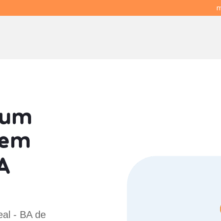
m
 um
em
A
eal - BA de