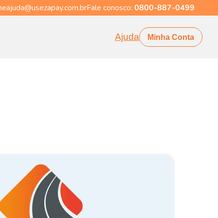
eajuda@usezapay.com.br
Fale conosco:
0800-887-0499
Ajuda
Minha Conta