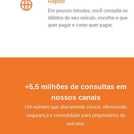
Rápido
Em poucos minutos, você consulta os
débitos do seu veículo, escolhe o que
quer pagar e como quer pagar.
+5,5 milhões de consultas em
nossos canais
Um número que diariamente cresce, oferecendo
segurança e comodidade para proprietários de
veículos.