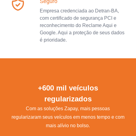
Seguro
Empresa credenciada ao Detran-BA,
com certificado de segurança PCI e
reconhecimento do Reclame Aqui e
Google. Aqui a proteção de seus dados
é prioridade.
+600 mil veículos
regularizados
Com as soluções Zapay, mais pessoas
regularizaram seus veículos em menos tempo e com
mais alívio no bolso.