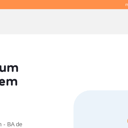
m
 um
em
m - BA de