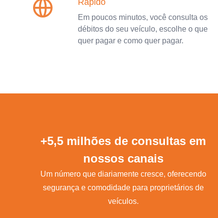
Rápido
Em poucos minutos, você consulta os
débitos do seu veículo, escolhe o que
quer pagar e como quer pagar.
+5,5 milhões de consultas em
nossos canais
Um número que diariamente cresce, oferecendo
segurança e comodidade para proprietários de
veículos.