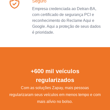
Seguro
Empresa credenciada ao Detran-BA,
com certificado de segurança PCI e
reconhecimento do Reclame Aqui e
Google. Aqui a proteção de seus dados
é prioridade.
+600 mil veículos
regularizados
Com as soluções Zapay, mais pessoas
regularizaram seus veículos em menos tempo e com
mais alívio no bolso.