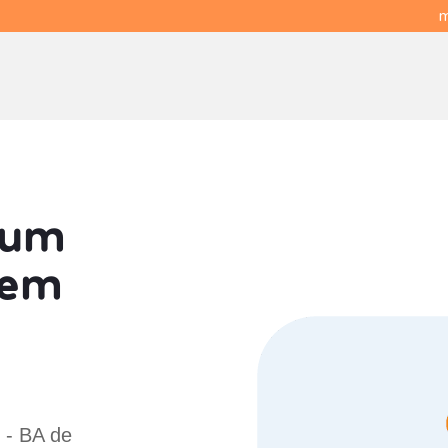
m
 um
em
 - BA de