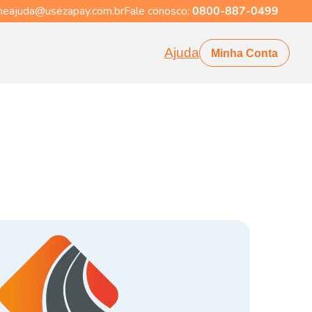
eajuda@usezapay.com.br
Fale conosco:
0800-887-0499
Ajuda
Minha Conta