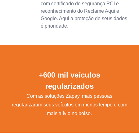
com certificado de segurança PCI e
reconhecimento do Reclame Aqui e
Google. Aqui a proteção de seus dados
é prioridade.
+600 mil veículos
regularizados
Com as soluções Zapay, mais pessoas
regularizaram seus veículos em menos tempo e com
mais alívio no bolso.