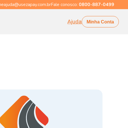
eajuda@usezapay.com.br
Fale conosco:
0800-887-0499
Ajuda
Minha Conta