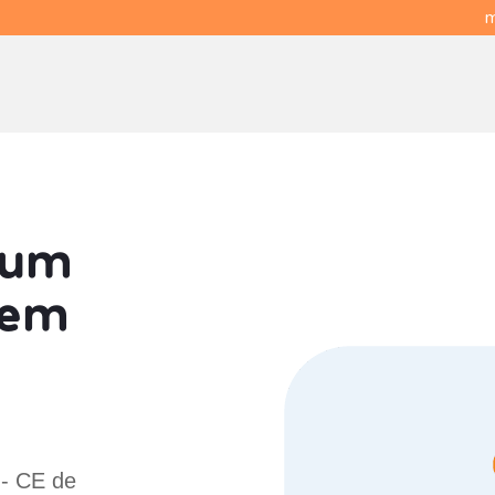
m
 um
em
 - CE de