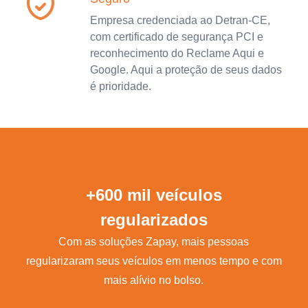
Empresa credenciada ao Detran-CE,
com certificado de segurança PCI e
reconhecimento do Reclame Aqui e
Google. Aqui a proteção de seus dados
é prioridade.
+600 mil veículos
regularizados
Com as soluções Zapay, mais pessoas
regularizaram seus veículos em menos tempo e com
mais alívio no bolso.