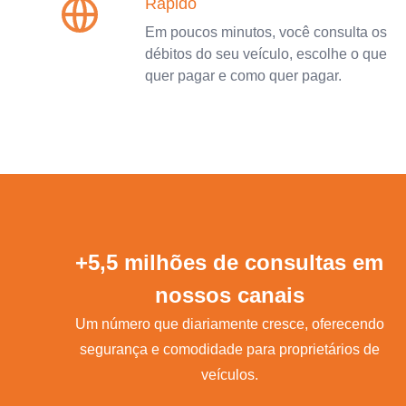
Rápido
Em poucos minutos, você consulta os
débitos do seu veículo, escolhe o que
quer pagar e como quer pagar.
+5,5 milhões de consultas em
nossos canais
Um número que diariamente cresce, oferecendo
segurança e comodidade para proprietários de
veículos.