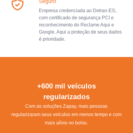
Seguro
Empresa credenciada ao Detran-ES,
com certificado de segurança PCI e
reconhecimento do Reclame Aqui e
Google. Aqui a proteção de seus dados
é prioridade.
+600 mil veículos
regularizados
Com as soluções Zapay, mais pessoas
regularizaram seus veículos em menos tempo e com
mais alívio no bolso.