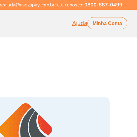
eajuda@usezapay.com.br
Fale conosco:
0800-887-0499
Ajuda
Minha Conta