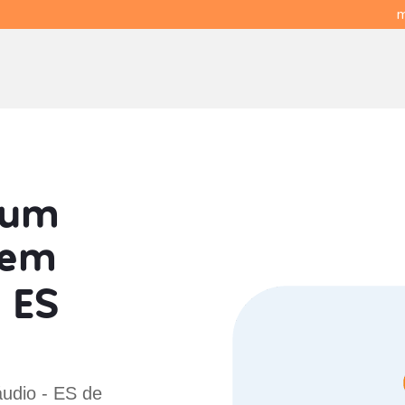
m
 um
em
 ES
áudio - ES de