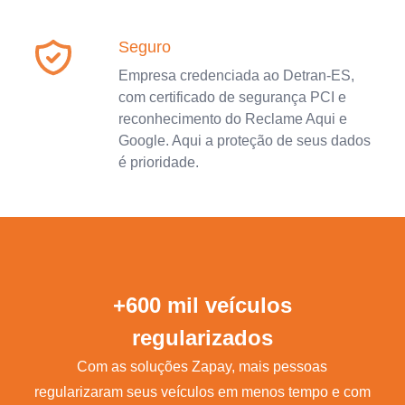
Seguro
Empresa credenciada ao Detran-ES,
com certificado de segurança PCI e
reconhecimento do Reclame Aqui e
Google. Aqui a proteção de seus dados
é prioridade.
+600 mil veículos
regularizados
Com as soluções Zapay, mais pessoas
regularizaram seus veículos em menos tempo e com