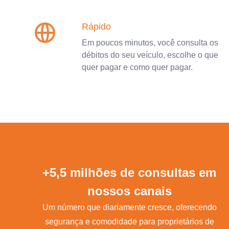
Rápido
Em poucos minutos, você consulta os
débitos do seu veículo, escolhe o que
quer pagar e como quer pagar.
+5,5 milhões de consultas em
nossos canais
Um número que diariamente cresce, oferecendo
segurança e comodidade para proprietários de