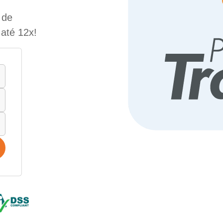
 de
até 12x!