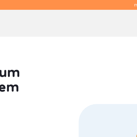
m
 um
em