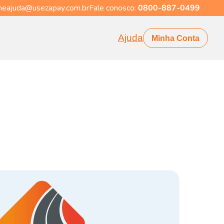
eajuda@usezapay.com.br
Fale conosco:
0800-887-0499
Ajuda
Minha Conta