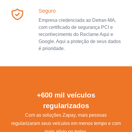
Seguro
Empresa credenciada ao Detran-MA,
com certificado de segurança PCI e
reconhecimento do Reclame Aqui e
Google. Aqui a proteção de seus dados
é prioridade.
+600 mil veículos
regularizados
Com as soluções Zapay, mais pessoas
regularizaram seus veículos em menos tempo e com
mais alívio no bolso.