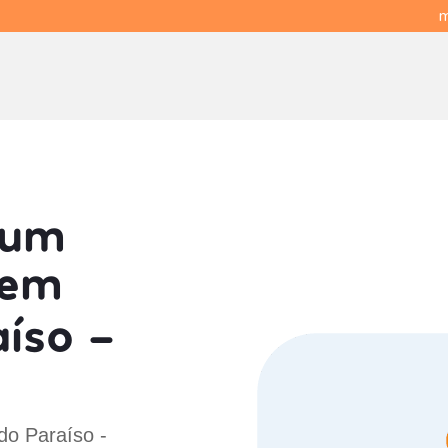
m
 um
em
íso -
do Paraíso -