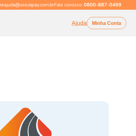
eajuda@usezapay.com.br
Fale conosco:
0800-887-0499
Ajuda
Minha Conta