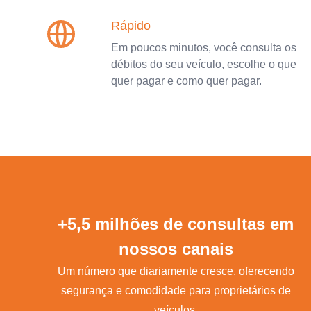
Rápido
Em poucos minutos, você consulta os
débitos do seu veículo, escolhe o que
quer pagar e como quer pagar.
+5,5 milhões de consultas em
nossos canais
Um número que diariamente cresce, oferecendo
segurança e comodidade para proprietários de
veículos.