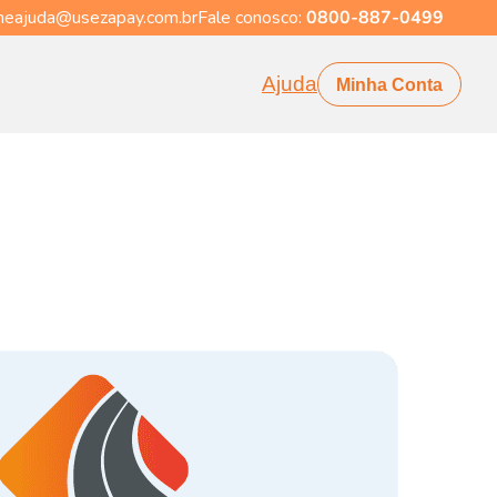
eajuda@usezapay.com.br
Fale conosco:
0800-887-0499
Ajuda
Minha Conta