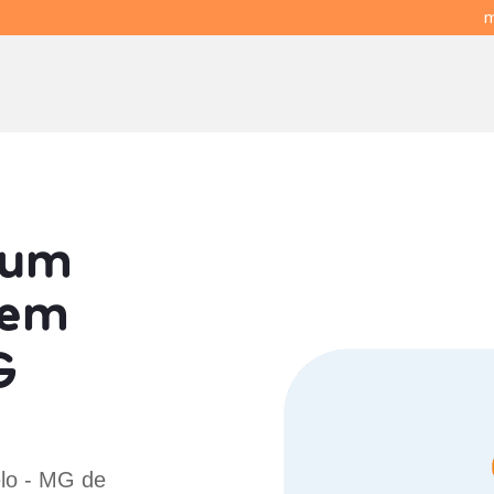
m
 um
em
G
lo - MG de