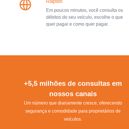
Rápido
Em poucos minutos, você consulta os
débitos do seu veículo, escolhe o que
quer pagar e como quer pagar.
+5,5 milhões de consultas em
nossos canais
Um número que diariamente cresce, oferecendo
segurança e comodidade para proprietários de
veículos.