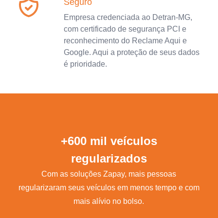
Seguro
Empresa credenciada ao Detran-MG,
com certificado de segurança PCI e
reconhecimento do Reclame Aqui e
Google. Aqui a proteção de seus dados
é prioridade.
+600 mil veículos
regularizados
Com as soluções Zapay, mais pessoas
regularizaram seus veículos em menos tempo e com
mais alívio no bolso.