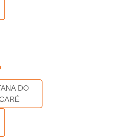
o
TANA DO
ACARÉ