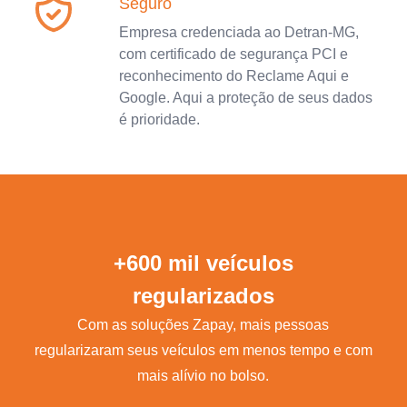
Seguro
Empresa credenciada ao Detran-MG,
com certificado de segurança PCI e
reconhecimento do Reclame Aqui e
Google. Aqui a proteção de seus dados
é prioridade.
+600 mil veículos
regularizados
Com as soluções Zapay, mais pessoas
regularizaram seus veículos em menos tempo e com
mais alívio no bolso.