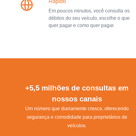
Rápido
Em poucos minutos, você consulta os
débitos do seu veículo, escolhe o que
quer pagar e como quer pagar.
+5,5 milhões de consultas em
nossos canais
Um número que diariamente cresce, oferecendo
segurança e comodidade para proprietários de
veículos.