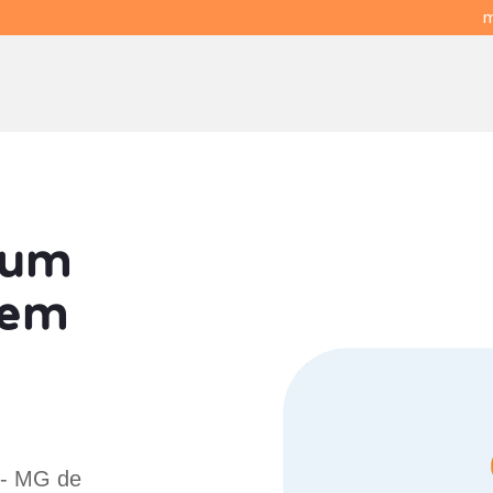
m
 um
em
 - MG de