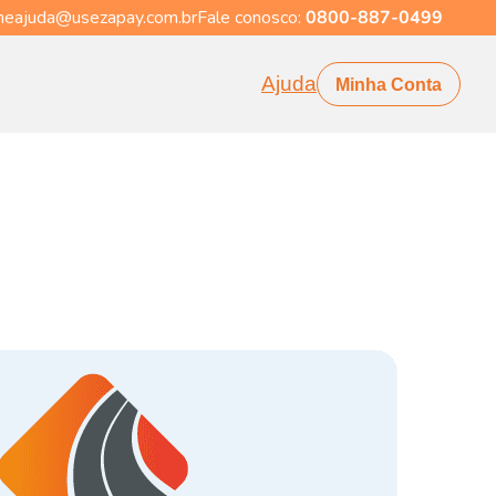
eajuda@usezapay.com.br
Fale conosco:
0800-887-0499
Ajuda
Minha Conta