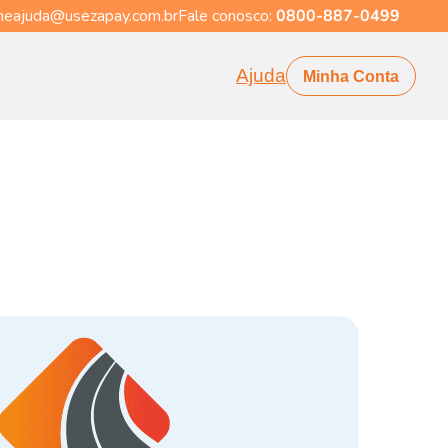
eajuda@usezapay.com.br
Fale conosco:
0800-887-0499
Ajuda
Minha Conta