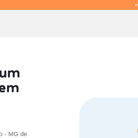
m
 um
em
ão - MG de