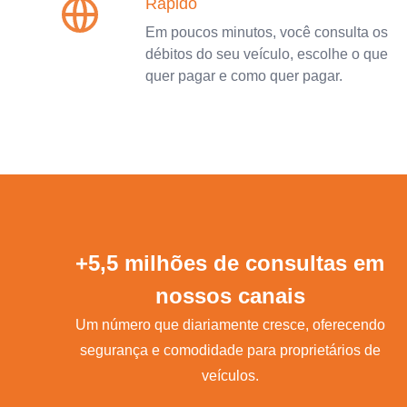
Rápido
Em poucos minutos, você consulta os
débitos do seu veículo, escolhe o que
quer pagar e como quer pagar.
+5,5 milhões de consultas em
nossos canais
Um número que diariamente cresce, oferecendo
segurança e comodidade para proprietários de
veículos.