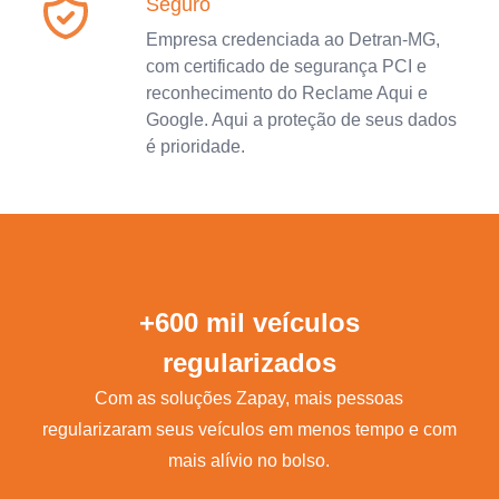
Seguro
Empresa credenciada ao Detran-MG,
com certificado de segurança PCI e
reconhecimento do Reclame Aqui e
Google. Aqui a proteção de seus dados
é prioridade.
+600 mil veículos
regularizados
Com as soluções Zapay, mais pessoas
regularizaram seus veículos em menos tempo e com
mais alívio no bolso.