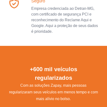
Seguro
Empresa credenciada ao Detran-MG,
com certificado de segurança PCI e
reconhecimento do Reclame Aqui e
Google. Aqui a proteção de seus dados
é prioridade.
+600 mil veículos
regularizados
Com as soluções Zapay, mais pessoas
regularizaram seus veículos em menos tempo e com
mais alívio no bolso.