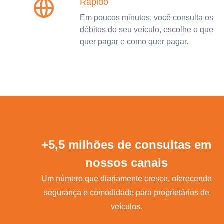
Rápido
Em poucos minutos, você consulta os
débitos do seu veículo, escolhe o que
quer pagar e como quer pagar.
+5,5 milhões de consultas em
nossos canais
Um número que diariamente cresce, oferecendo
segurança e comodidade para proprietários de
veículos.