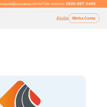
eajuda@usezapay.com.br
Fale conosco:
0800-887-0499
Ajuda
Minha Conta