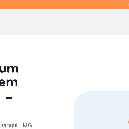
m
 um
em
 -
itangui - MG