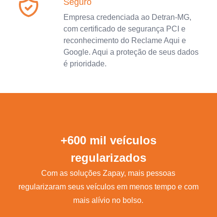
Seguro
Empresa credenciada ao Detran-MG,
com certificado de segurança PCI e
reconhecimento do Reclame Aqui e
Google. Aqui a proteção de seus dados
é prioridade.
+600 mil veículos
regularizados
Com as soluções Zapay, mais pessoas
regularizaram seus veículos em menos tempo e com
mais alívio no bolso.