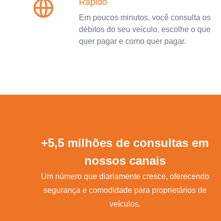
Rápido
Em poucos minutos, você consulta os
débitos do seu veículo, escolhe o que
quer pagar e como quer pagar.
+5,5 milhões de consultas em
nossos canais
Um número que diariamente cresce, oferecendo
segurança e comodidade para proprietários de
veículos.