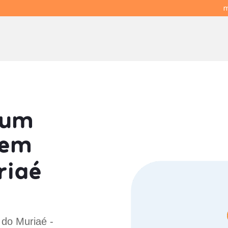
m
 um
em
riaé
 do Muriaé -