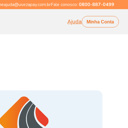
eajuda@usezapay.com.br
Fale conosco:
0800-887-0499
Ajuda
Minha Conta