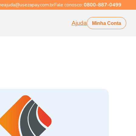
eajuda@usezapay.com.br
Fale conosco:
0800-887-0499
Ajuda
Minha Conta