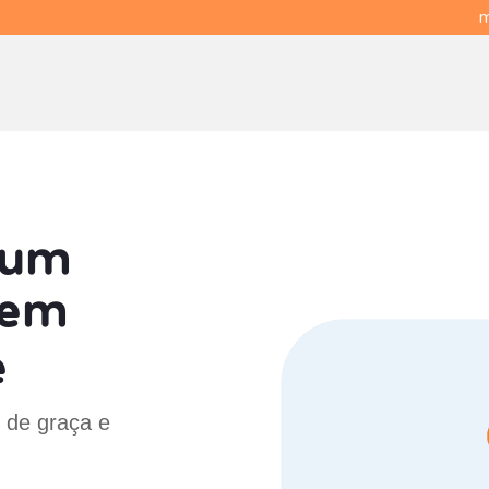
m
 um
em
e
S de graça e