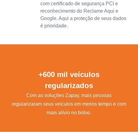
com certificado de segurança PCI e
reconhecimento do Reclame Aqui e
Google. Aqui a proteção de seus dados
é prioridade.
+600 mil veículos
regularizados
Com as soluções Zapay, mais pessoas
regularizaram seus veículos em menos tempo e com
mais alívio no bolso.