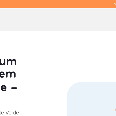
m
 um
em
e -
te Verde -