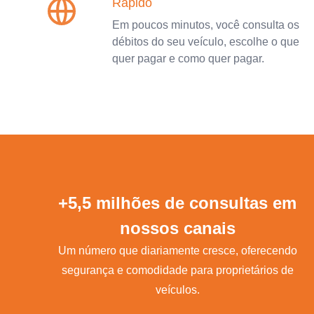
Rápido
Em poucos minutos, você consulta os
débitos do seu veículo, escolhe o que
quer pagar e como quer pagar.
+5,5 milhões de consultas em
nossos canais
Um número que diariamente cresce, oferecendo
segurança e comodidade para proprietários de
veículos.