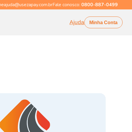
eajuda@usezapay.com.br
Fale conosco:
0800-887-0499
Ajuda
Minha Conta