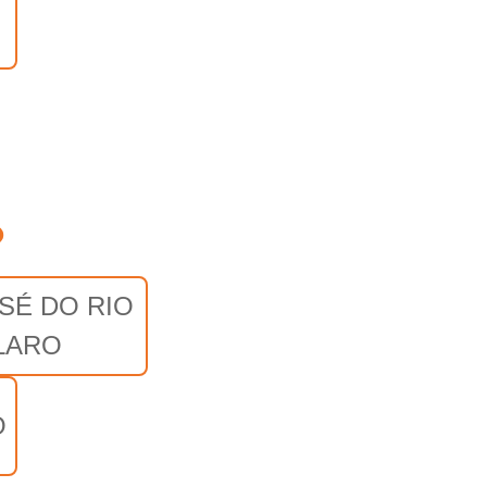
o
SÉ DO RIO
LARO
O