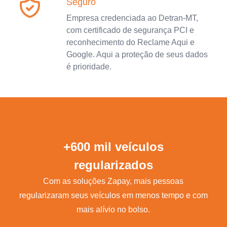
Seguro
Empresa credenciada ao Detran-MT,
com certificado de segurança PCI e
reconhecimento do Reclame Aqui e
Google. Aqui a proteção de seus dados
é prioridade.
+600 mil veículos
regularizados
Com as soluções Zapay, mais pessoas
regularizaram seus veículos em menos tempo e com
mais alívio no bolso.