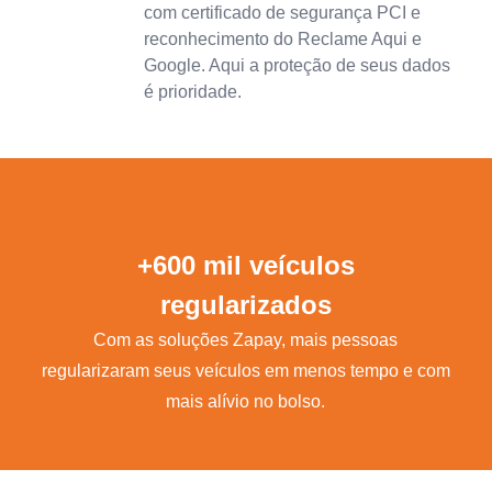
com certificado de segurança PCI e
reconhecimento do Reclame Aqui e
Google. Aqui a proteção de seus dados
é prioridade.
+600 mil veículos
regularizados
Com as soluções Zapay, mais pessoas
regularizaram seus veículos em menos tempo e com
mais alívio no bolso.