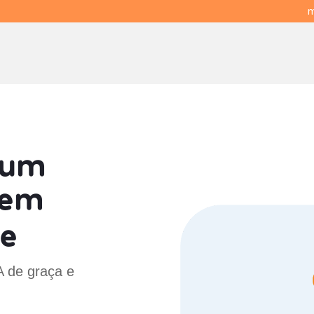
m
 um
em
ne
A de graça e