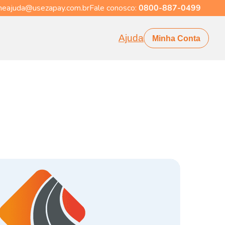
eajuda@usezapay.com.br
Fale conosco:
0800-887-0499
Ajuda
Minha Conta