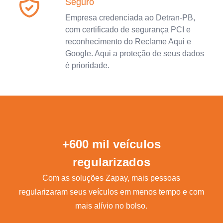
Seguro
Empresa credenciada ao Detran-PB,
com certificado de segurança PCI e
reconhecimento do Reclame Aqui e
Google. Aqui a proteção de seus dados
é prioridade.
+600 mil veículos
regularizados
Com as soluções Zapay, mais pessoas
regularizaram seus veículos em menos tempo e com
mais alívio no bolso.