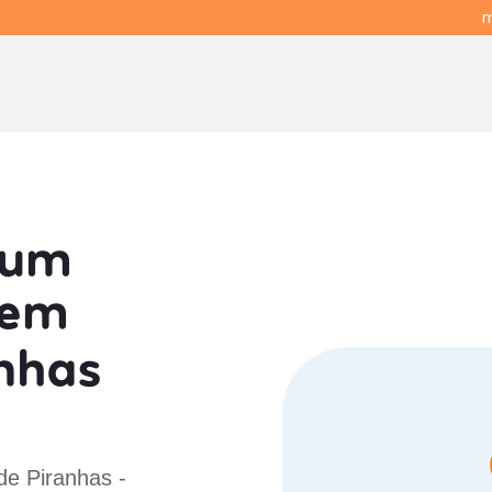
m
 um
em
nhas
de Piranhas -