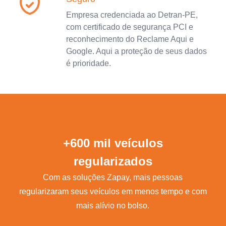
Empresa credenciada ao Detran-PE,
com certificado de segurança PCI e
reconhecimento do Reclame Aqui e
Google. Aqui a proteção de seus dados
é prioridade.
+600 mil veículos
regularizados
Com as soluções Zapay, mais pessoas
regularizaram seus veículos em menos tempo e com
mais alívio no bolso.