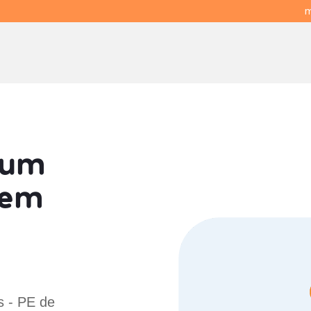
m
 um
em
s - PE de