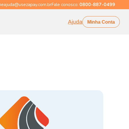
eajuda@usezapay.com.br
Fale conosco:
0800-887-0499
Ajuda
Minha Conta