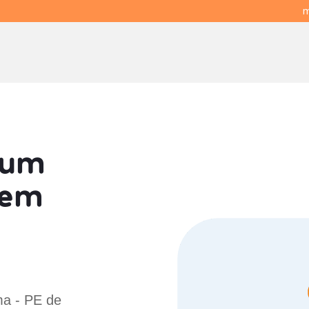
m
 um
em
E
ma - PE de