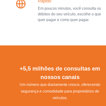
Rápido
Em poucos minutos, você consulta os
débitos do seu veículo, escolhe o que
quer pagar e como quer pagar.
+5,5 milhões de consultas em
nossos canais
Um número que diariamente cresce, oferecendo
segurança e comodidade para proprietários de
veículos.