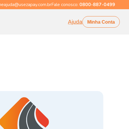
eajuda@usezapay.com.br
Fale conosco:
0800-887-0499
Ajuda
Minha Conta