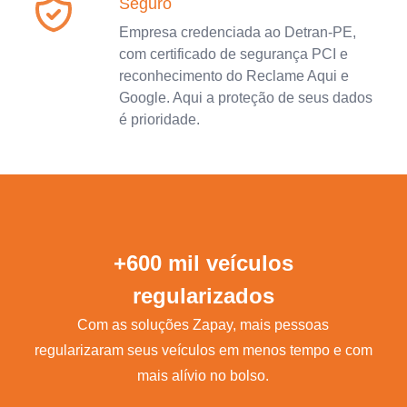
Seguro
Empresa credenciada ao Detran-PE,
com certificado de segurança PCI e
reconhecimento do Reclame Aqui e
Google. Aqui a proteção de seus dados
é prioridade.
+600 mil veículos
regularizados
Com as soluções Zapay, mais pessoas
regularizaram seus veículos em menos tempo e com
mais alívio no bolso.