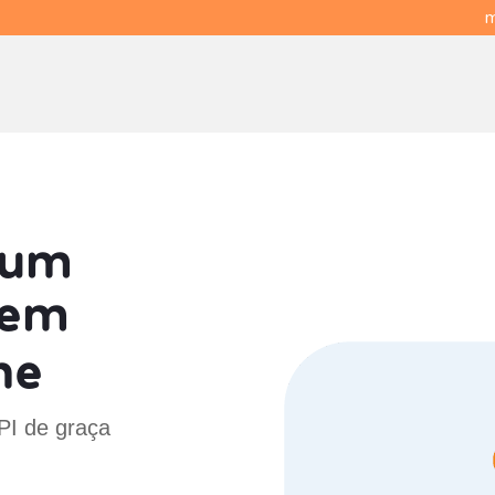
m
 um
em
ne
 PI de graça