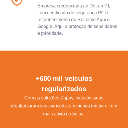
Empresa credenciada ao Detran-PI,
com certificado de segurança PCI e
reconhecimento do Reclame Aqui e
Google. Aqui a proteção de seus dados
é prioridade.
+600 mil veículos
regularizados
Com as soluções Zapay, mais pessoas
regularizaram seus veículos em menos tempo e com
mais alívio no bolso.