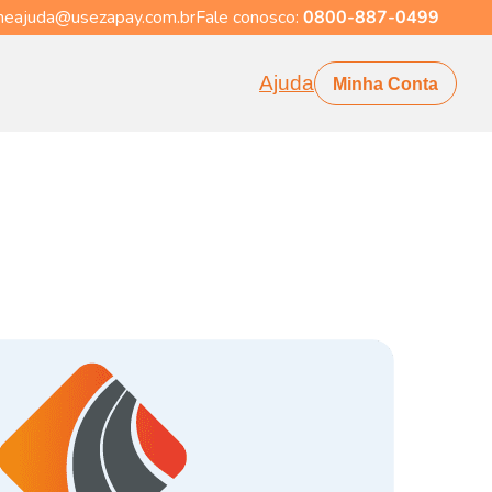
eajuda@usezapay.com.br
Fale conosco:
0800-887-0499
Ajuda
Minha Conta