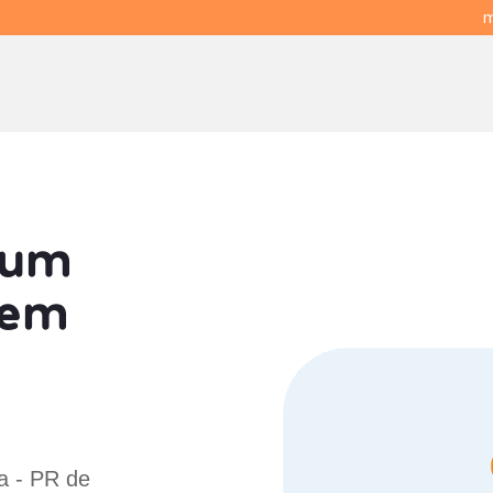
m
 um
em
a - PR de