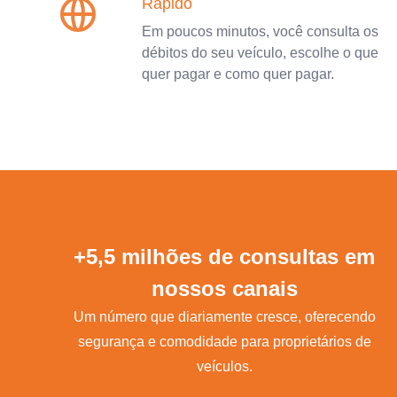
Rápido
Em poucos minutos, você consulta os
débitos do seu veículo, escolhe o que
quer pagar e como quer pagar.
+5,5 milhões de consultas em
nossos canais
Um número que diariamente cresce, oferecendo
segurança e comodidade para proprietários de
veículos.