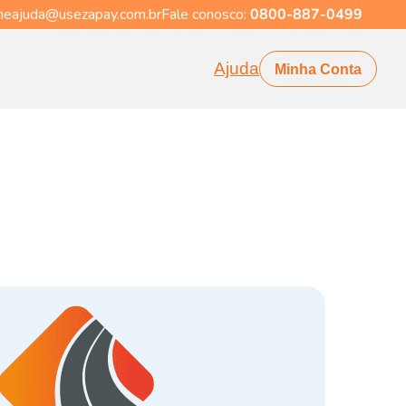
eajuda@usezapay.com.br
Fale conosco:
0800-887-0499
Ajuda
Minha Conta