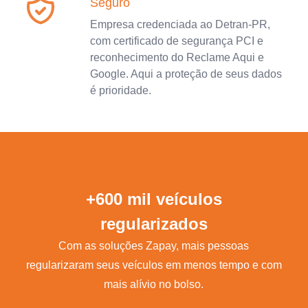
Seguro
Empresa credenciada ao Detran-PR,
com certificado de segurança PCI e
reconhecimento do Reclame Aqui e
Google. Aqui a proteção de seus dados
é prioridade.
+600 mil veículos
regularizados
Com as soluções Zapay, mais pessoas
regularizaram seus veículos em menos tempo e com
mais alívio no bolso.