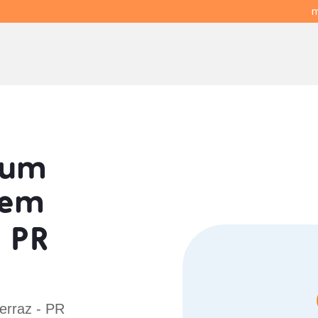
m
 um
em
 PR
erraz - PR