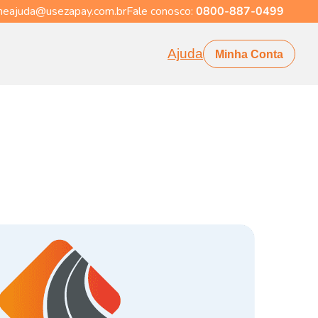
eajuda@usezapay.com.br
Fale conosco:
0800-887-0499
Ajuda
Minha Conta