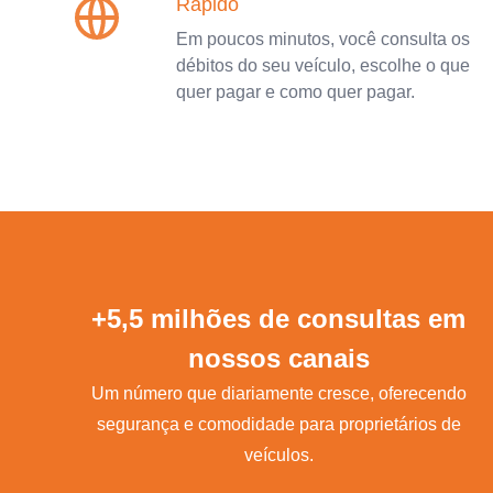
Rápido
Em poucos minutos, você consulta os
débitos do seu veículo, escolhe o que
quer pagar e como quer pagar.
+5,5 milhões de consultas em
nossos canais
Um número que diariamente cresce, oferecendo
segurança e comodidade para proprietários de
veículos.