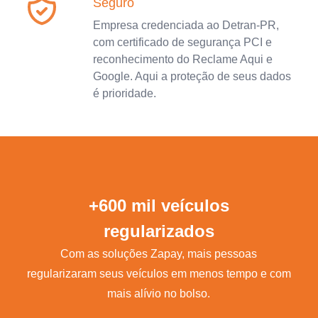
Seguro
Empresa credenciada ao Detran-PR,
com certificado de segurança PCI e
reconhecimento do Reclame Aqui e
Google. Aqui a proteção de seus dados
é prioridade.
+600 mil veículos
regularizados
Com as soluções Zapay, mais pessoas
regularizaram seus veículos em menos tempo e com
mais alívio no bolso.