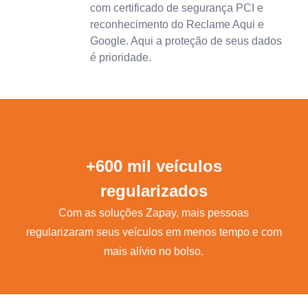
com certificado de segurança PCI e
reconhecimento do Reclame Aqui e
Google. Aqui a proteção de seus dados
é prioridade.
+600 mil veículos
regularizados
Com as soluções Zapay, mais pessoas
regularizaram seus veículos em menos tempo e com
mais alívio no bolso.