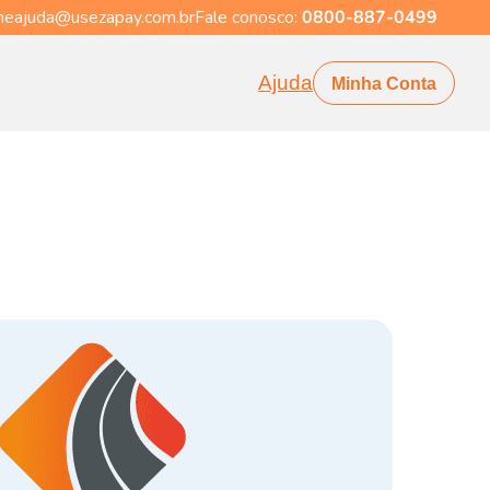
eajuda@usezapay.com.br
Fale conosco:
0800-887-0499
Ajuda
Minha Conta