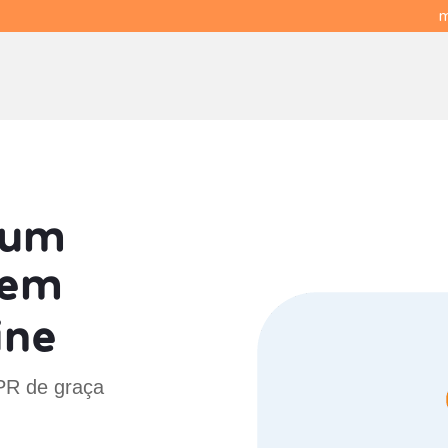
m
 um
em
ine
 PR de graça