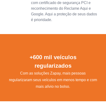
com certificado de segurança PCI e
reconhecimento do Reclame Aqui e
Google. Aqui a proteção de seus dados
é prioridade.
+600 mil veículos
regularizados
Com as soluções Zapay, mais pessoas
regularizaram seus veículos em menos tempo e com
mais alívio no bolso.