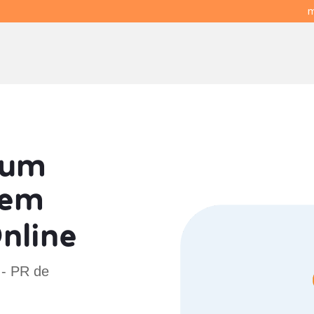
m
 um
em
nline
 - PR de