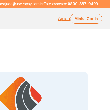
eajuda@usezapay.com.br
Fale conosco:
0800-887-0499
Ajuda
Minha Conta