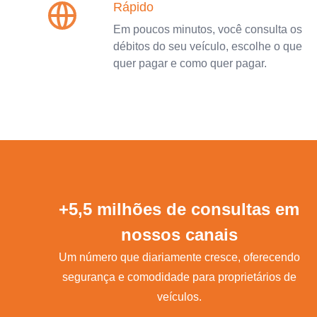
Rápido
Em poucos minutos, você consulta os
débitos do seu veículo, escolhe o que
quer pagar e como quer pagar.
+5,5 milhões de consultas em
nossos canais
Um número que diariamente cresce, oferecendo
segurança e comodidade para proprietários de
veículos.