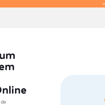
m
 um
em
nline
 de