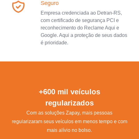
Seguro
Empresa credenciada ao Detran-RS,
com certificado de segurança PCI e
reconhecimento do Reclame Aqui e
Google. Aqui a proteção de seus dados
é prioridade.
+600 mil veículos
regularizados
Com as soluções Zapay, mais pessoas
regularizaram seus veículos em menos tempo e com
mais alívio no bolso.