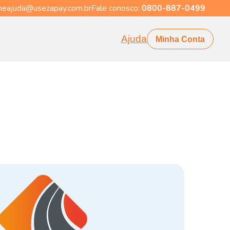
eajuda@usezapay.com.br
Fale conosco:
0800-887-0499
Ajuda
Minha Conta