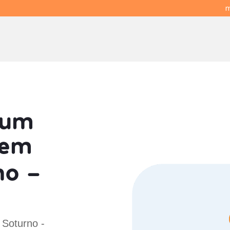
m
 um
em
no -
 Soturno -