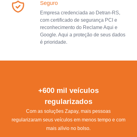
Seguro
Empresa credenciada ao Detran-RS,
com certificado de segurança PCI e
reconhecimento do Reclame Aqui e
Google. Aqui a proteção de seus dados
é prioridade.
+600 mil veículos
regularizados
Com as soluções Zapay, mais pessoas
regularizaram seus veículos em menos tempo e com
mais alívio no bolso.