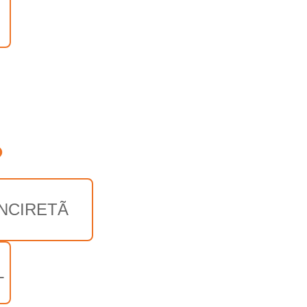
o
NCIRETÃ
L