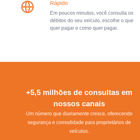
Rápido
Em poucos minutos, você consulta os
débitos do seu veículo, escolhe o que
quer pagar e como quer pagar.
+5,5 milhões de consultas em
nossos canais
Um número que diariamente cresce, oferecendo
segurança e comodidade para proprietários de
veículos.