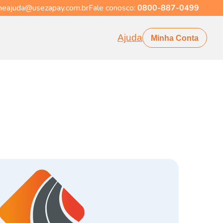
eajuda@usezapay.com.br
Fale conosco:
0800-887-0499
Ajuda
Minha Conta