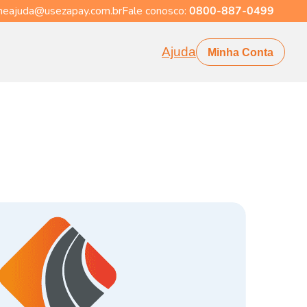
eajuda@usezapay.com.br
Fale conosco:
0800-887-0499
Ajuda
Minha Conta