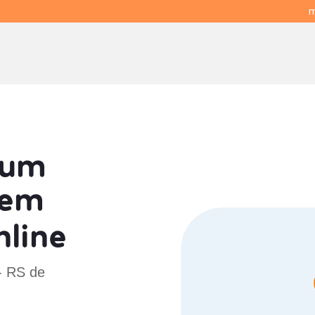
m
 um
em
line
- RS de