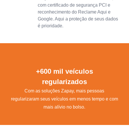
com certificado de segurança PCI e
reconhecimento do Reclame Aqui e
Google. Aqui a proteção de seus dados
é prioridade.
+600 mil veículos
regularizados
Com as soluções Zapay, mais pessoas
regularizaram seus veículos em menos tempo e com
mais alívio no bolso.