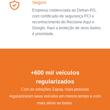
Seguro
Empresa credenciada ao Detran-RS,
com certificado de segurança PCI e
reconhecimento do Reclame Aqui e
Google. Aqui a proteção de seus dados
é prioridade.
+600 mil veículos
regularizados
Com as soluções Zapay, mais pessoas
regularizaram seus veículos em menos tempo e com
mais alívio no bolso.