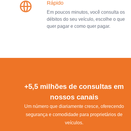
Rápido
Em poucos minutos, você consulta os
débitos do seu veículo, escolhe o que
quer pagar e como quer pagar.
+5,5 milhões de consultas em
nossos canais
Um número que diariamente cresce, oferecendo
segurança e comodidade para proprietários de
veículos.