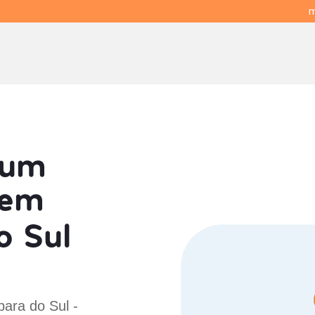
m
 um
em
o Sul
bara do Sul -