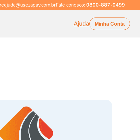
eajuda@usezapay.com.br
Fale conosco:
0800-887-0499
Ajuda
Minha Conta