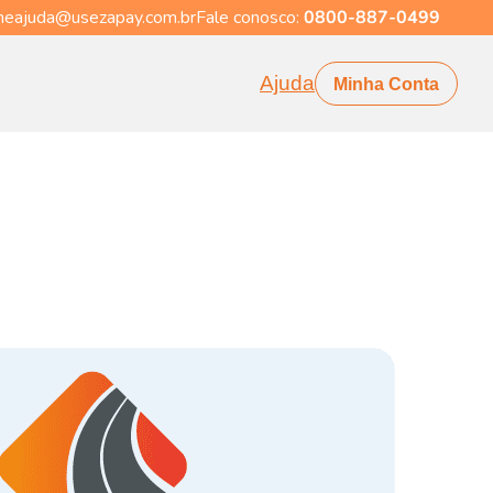
eajuda@usezapay.com.br
Fale conosco:
0800-887-0499
Ajuda
Minha Conta