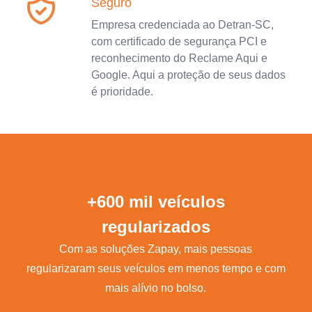
Seguro
Empresa credenciada ao Detran-SC,
com certificado de segurança PCI e
reconhecimento do Reclame Aqui e
Google. Aqui a proteção de seus dados
é prioridade.
+600 mil veículos
regularizados
Com as soluções Zapay, mais pessoas
regularizaram seus veículos em menos tempo e com
mais alívio no bolso.