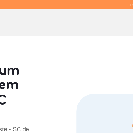
m
 um
em
C
ste - SC de