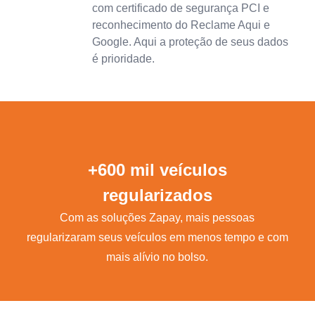
com certificado de segurança PCI e
reconhecimento do Reclame Aqui e
Google. Aqui a proteção de seus dados
é prioridade.
+600 mil veículos
regularizados
Com as soluções Zapay, mais pessoas
regularizaram seus veículos em menos tempo e com
mais alívio no bolso.