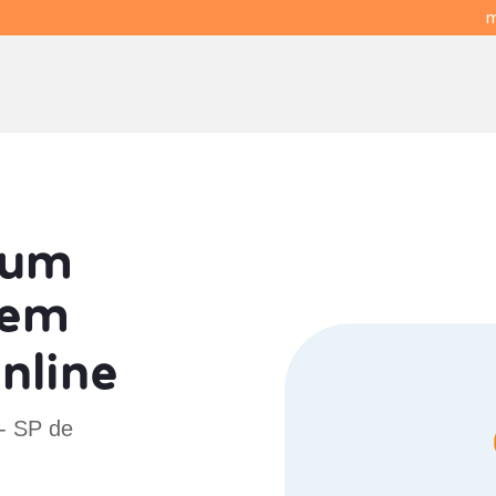
m
 um
em
nline
 - SP de