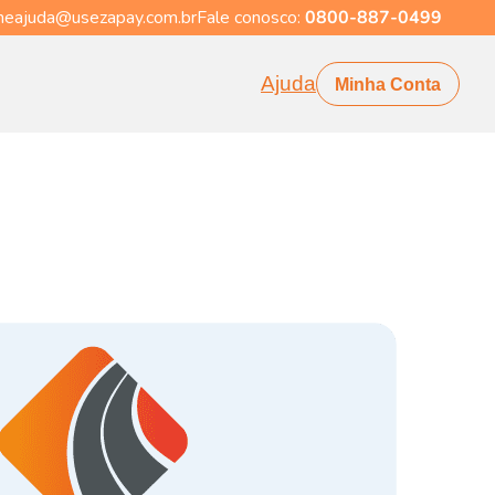
eajuda@usezapay.com.br
Fale conosco:
0800-887-0499
Ajuda
Minha Conta