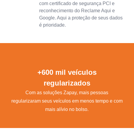
com certificado de segurança PCI e
reconhecimento do Reclame Aqui e
Google. Aqui a proteção de seus dados
é prioridade.
+600 mil veículos
regularizados
Com as soluções Zapay, mais pessoas
regularizaram seus veículos em menos tempo e com
mais alívio no bolso.