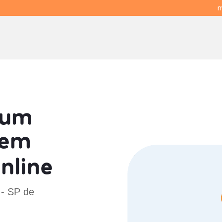
m
 um
em
nline
 - SP de