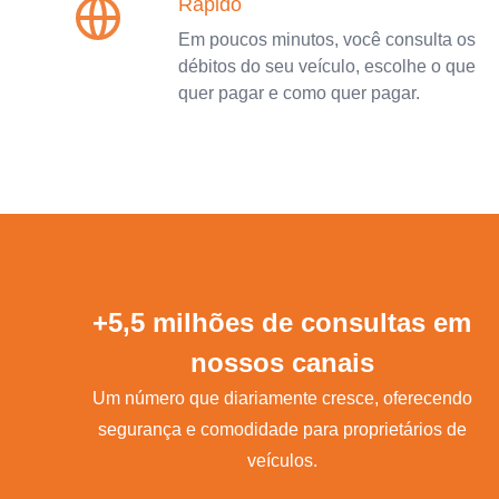
Rápido
Em poucos minutos, você consulta os
débitos do seu veículo, escolhe o que
quer pagar e como quer pagar.
+5,5 milhões de consultas em
nossos canais
Um número que diariamente cresce, oferecendo
segurança e comodidade para proprietários de
veículos.