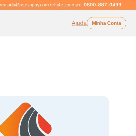
eajuda@usezapay.com.br
Fale conosco:
0800-887-0499
Ajuda
Minha Conta