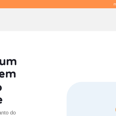
m
 um
em
o
e
anto do