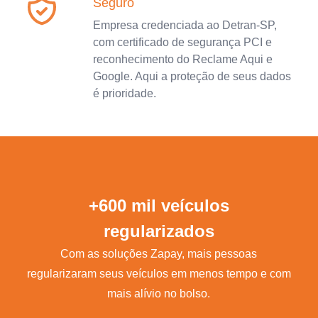
Seguro
Empresa credenciada ao Detran-SP,
com certificado de segurança PCI e
reconhecimento do Reclame Aqui e
Google. Aqui a proteção de seus dados
é prioridade.
+600 mil veículos
regularizados
Com as soluções Zapay, mais pessoas
regularizaram seus veículos em menos tempo e com
mais alívio no bolso.