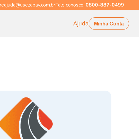
eajuda@usezapay.com.br
Fale conosco:
0800-887-0499
Ajuda
Minha Conta