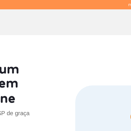
m
 um
em
ine
 SP de graça