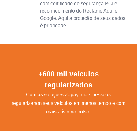
com certificado de segurança PCI e
reconhecimento do Reclame Aqui e
Google. Aqui a proteção de seus dados
é prioridade.
+600 mil veículos
regularizados
Com as soluções Zapay, mais pessoas
regularizaram seus veículos em menos tempo e com
mais alívio no bolso.