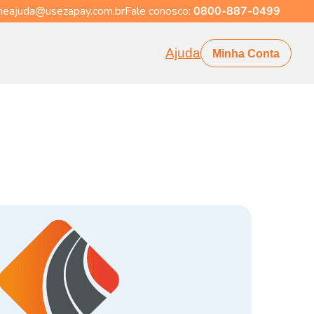
eajuda@usezapay.com.br
Fale conosco:
0800-887-0499
Ajuda
Minha Conta