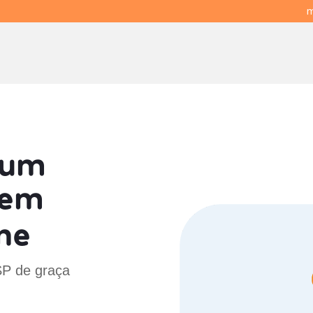
m
 um
em
ne
SP de graça