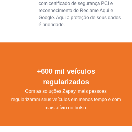
com certificado de segurança PCI e
reconhecimento do Reclame Aqui e
Google. Aqui a proteção de seus dados
é prioridade.
+600 mil veículos
regularizados
Com as soluções Zapay, mais pessoas
regularizaram seus veículos em menos tempo e com
mais alívio no bolso.