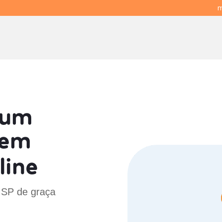
m
 um
em
line
 SP de graça