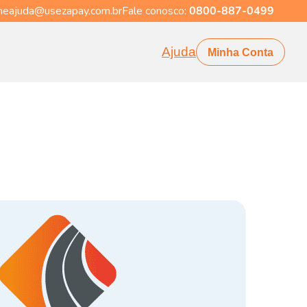
eajuda@usezapay.com.br
Fale conosco:
0800-887-0499
Ajuda
Minha Conta