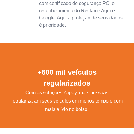
com certificado de segurança PCI e
reconhecimento do Reclame Aqui e
Google. Aqui a proteção de seus dados
é prioridade.
+600 mil veículos
regularizados
Com as soluções Zapay, mais pessoas
regularizaram seus veículos em menos tempo e com
mais alívio no bolso.