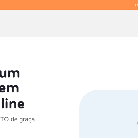
m
 um
em
line
- TO de graça