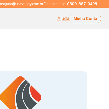
eajuda@usezapay.com.br
Fale conosco:
0800-887-0499
Ajuda
Minha Conta