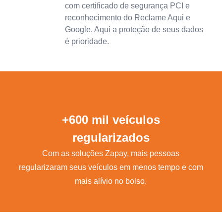
com certificado de segurança PCI e
reconhecimento do Reclame Aqui e
Google. Aqui a proteção de seus dados
é prioridade.
+600 mil veículos
regularizados
Com as soluções Zapay, mais pessoas
regularizaram seus veículos em menos tempo e com
mais alívio no bolso.