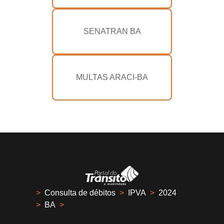
SENATRAN BA
MULTAS ARACI-BA
>
Consulta de débitos
>
IPVA
>
2024
>
BA
>