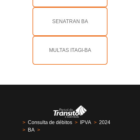
SENATRAN BA
MULTAS ITAGI-BA
>
Consulta de débitos
>
IPVA
>
2024
>
BA
>