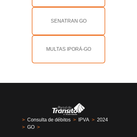
SENATRAN GO
MULTAS IPORÁ-GO
>
Consulta de débitos
>
IPVA
>
2024
>
GO
>