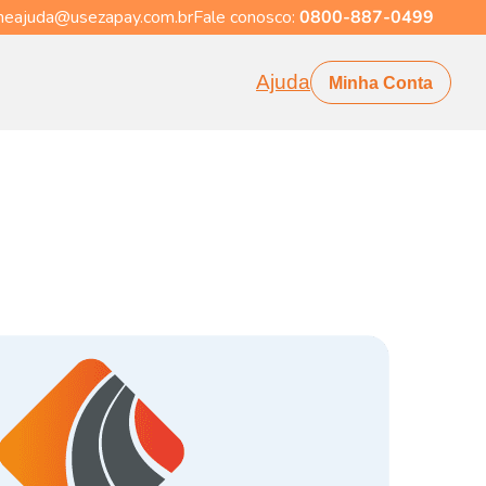
eajuda@usezapay.com.br
Fale conosco:
0800-887-0499
Ajuda
Minha Conta