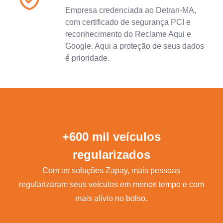
Empresa credenciada ao Detran-MA,
com certificado de segurança PCI e
reconhecimento do Reclame Aqui e
Google. Aqui a proteção de seus dados
é prioridade.
+600 mil veículos
regularizados
Com as soluções Zapay, mais pessoas
regularizaram seus veículos em menos tempo e com
mais alívio no bolso.