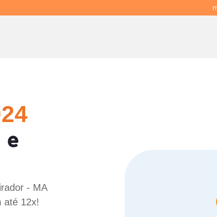
m
024
 e
irador - MA
 até 12x!