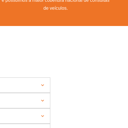
e possuímos a maior cobertura nacional de consultas
de veículos.