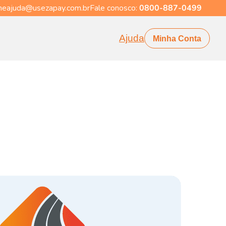
eajuda@usezapay.com.br
Fale conosco:
0800-887-0499
Ajuda
Minha Conta