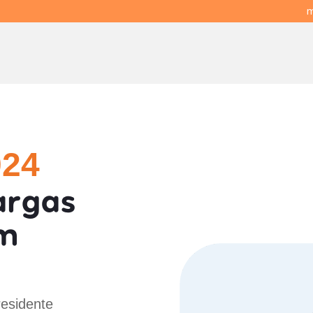
m
024
argas
em
residente