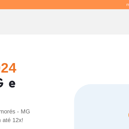
m
024
G e
Aimorés - MG
 até 12x!