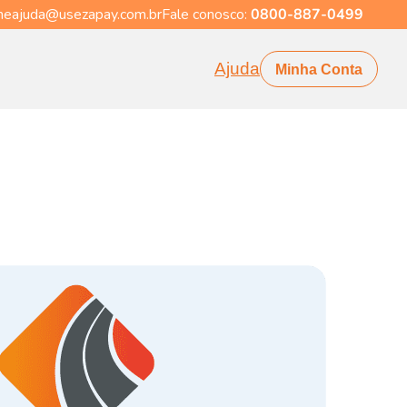
eajuda@usezapay.com.br
Fale conosco:
0800-887-0499
Ajuda
Minha Conta