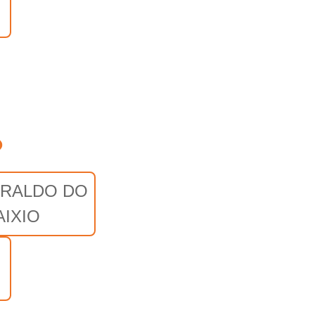
o
ERALDO DO
AIXIO