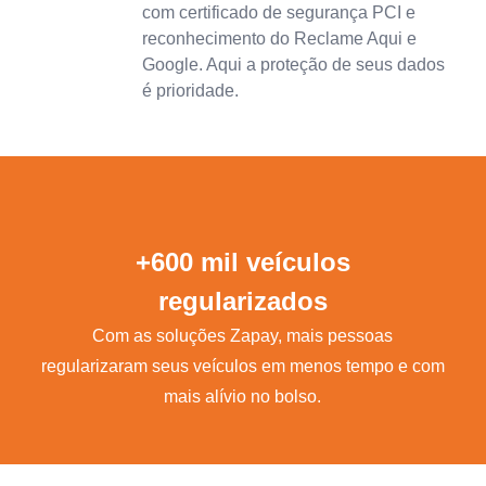
com certificado de segurança PCI e
reconhecimento do Reclame Aqui e
Google. Aqui a proteção de seus dados
é prioridade.
+600 mil veículos
regularizados
Com as soluções Zapay, mais pessoas
regularizaram seus veículos em menos tempo e com
mais alívio no bolso.