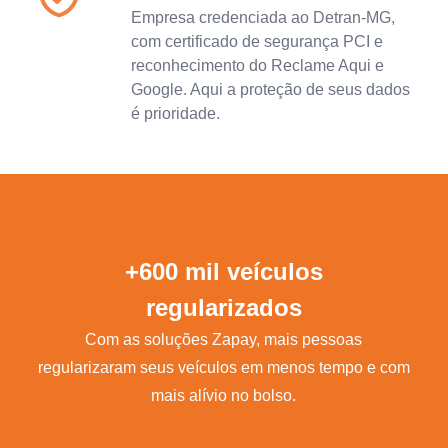
Empresa credenciada ao Detran-MG,
com certificado de segurança PCI e
reconhecimento do Reclame Aqui e
Google. Aqui a proteção de seus dados
é prioridade.
+600 mil veículos
regularizados
Com as soluções Zapay, mais pessoas
regularizaram seus veículos em menos tempo e com
mais alívio no bolso.