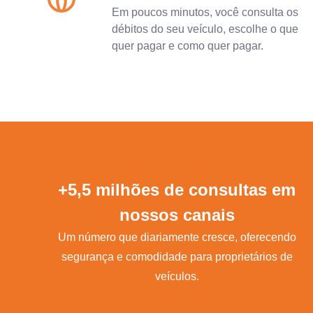
Em poucos minutos, você consulta os
débitos do seu veículo, escolhe o que
quer pagar e como quer pagar.
+5,5 milhões de consultas em
nossos canais
Um número que diariamente cresce, oferecendo
segurança e comodidade para proprietários de
veículos.