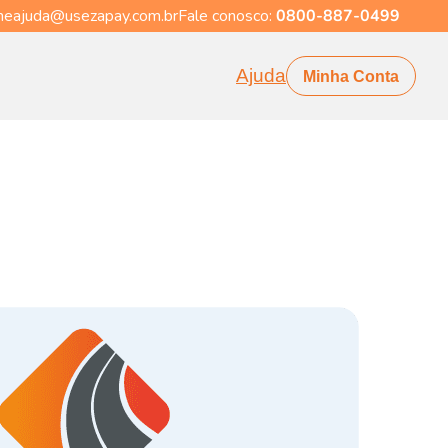
eajuda@usezapay.com.br
Fale conosco:
0800-887-0499
Ajuda
Minha Conta