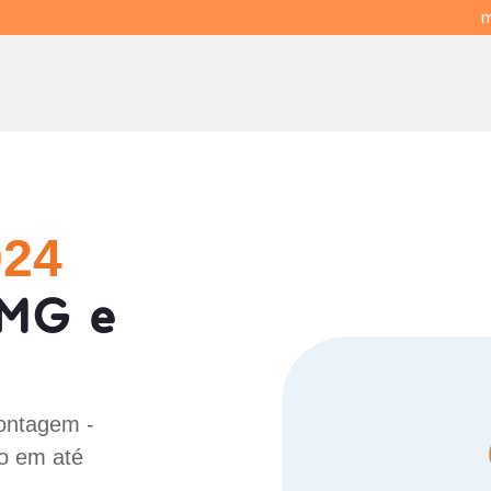
m
024
MG e
Contagem -
o em até