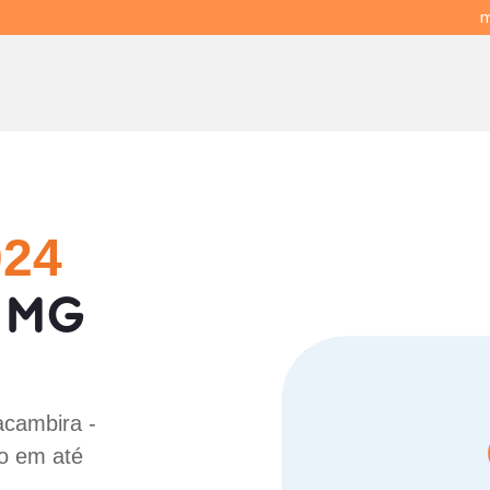
m
024
- MG
!
acambira -
o em até