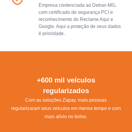
Empresa credenciada ao Detran-MG,
com certificado de segurança PCI e
reconhecimento do Reclame Aqui e
Google. Aqui a proteção de seus dados
é prioridade.
+600 mil veículos
regularizados
Com as soluções Zapay, mais pessoas
regularizaram seus veículos em menos tempo e com
mais alívio no bolso.