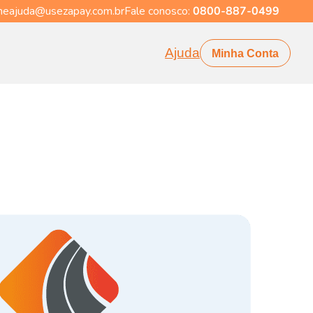
eajuda@usezapay.com.br
Fale conosco:
0800-887-0499
Ajuda
Minha Conta