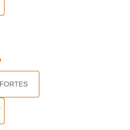
o
 FORTES
T