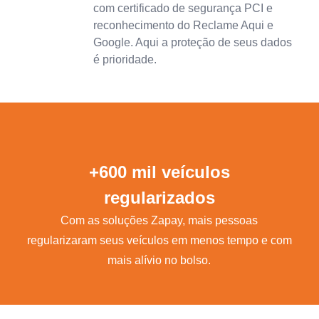
com certificado de segurança PCI e
reconhecimento do Reclame Aqui e
Google. Aqui a proteção de seus dados
é prioridade.
+600 mil veículos
regularizados
Com as soluções Zapay, mais pessoas
regularizaram seus veículos em menos tempo e com
mais alívio no bolso.