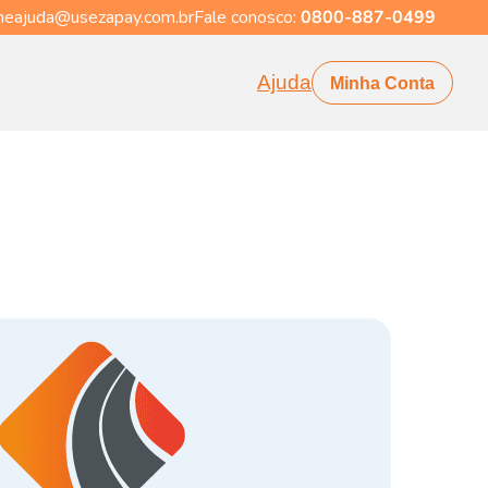
eajuda@usezapay.com.br
Fale conosco:
0800-887-0499
Ajuda
Minha Conta