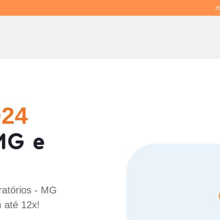
m
024
MG e
ratórios - MG
 até 12x!