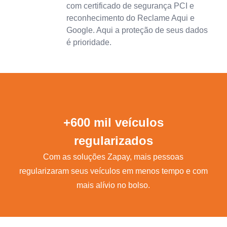
com certificado de segurança PCI e
reconhecimento do Reclame Aqui e
Google. Aqui a proteção de seus dados
é prioridade.
+600 mil veículos
regularizados
Com as soluções Zapay, mais pessoas
regularizaram seus veículos em menos tempo e com
mais alívio no bolso.