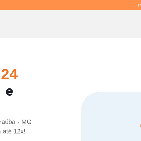
m
024
 e
iraúba - MG
 até 12x!