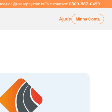
eajuda@usezapay.com.br
Fale conosco:
0800-887-0499
Ajuda
Minha Conta