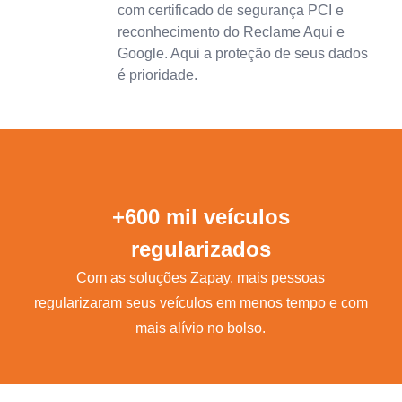
com certificado de segurança PCI e
reconhecimento do Reclame Aqui e
Google. Aqui a proteção de seus dados
é prioridade.
+600 mil veículos
regularizados
Com as soluções Zapay, mais pessoas
regularizaram seus veículos em menos tempo e com
mais alívio no bolso.