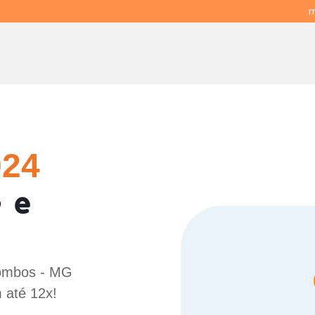
m
024
 e
Tombos - MG
 até 12x!