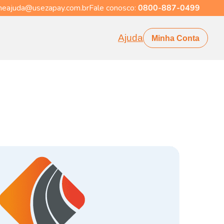
eajuda@usezapay.com.br
Fale conosco:
0800-887-0499
Ajuda
Minha Conta