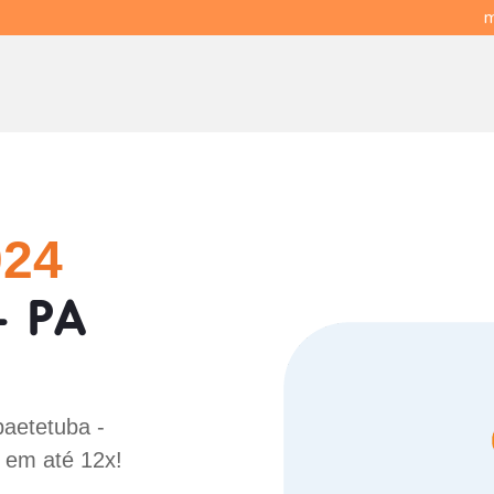
m
024
- PA
!
baetetuba -
 em até 12x!