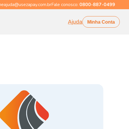
eajuda@usezapay.com.br
Fale conosco:
0800-887-0499
Ajuda
Minha Conta