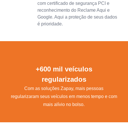
com certificado de segurança PCI e
reconhecimento do Reclame Aqui e
Google. Aqui a proteção de seus dados
é prioridade.
+600 mil veículos
regularizados
Com as soluções Zapay, mais pessoas
regularizaram seus veículos em menos tempo e com
mais alívio no bolso.